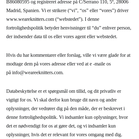
B86080595 og registreret adresse på C/Serrano 110, 5º, 28006
Madrid, Spanien. Vi er strikere (
“vi”
,
“os”
eller
“vores”
) driver
www.weareknitters.com (“webstedet”). I denne
fortrolighedspolitik betyder henvisninger til “du” enhver person,
der indsender data til os eller vores agent eller webstedet.
Hvis du har kommentarer eller forslag, ville vi være glade for at
modtage dem på vores adresse eller ved at e -maile os
på
info@weareeknitters.com
.
Databeskyttelse er et spørgsmål om tillid, og dit privatliv er
vigtigt for os. Vi skal derfor kun bruge dit navn og andre
oplysninger, der vedrører dig på den måde, der er beskrevet i
denne fortrolighedspolitik. Vi indsamler kun oplysninger, hvor
det er nødvendigt for os at gøre det, og vi indsamler kun
oplysninger, hvis det er relevant for vores omgang med dig.