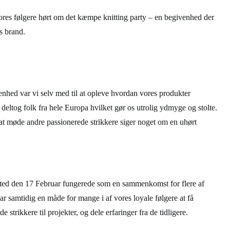
vores følgere hørt om det kæmpe knitting party – en begivenhed der
s brand.
nhed var vi selv med til at opleve hvordan vores produkter
 deltog folk fra hele Europa hvilket gør os utrolig ydmyge og stolte.
for at møde andre passionerede strikkere siger noget om en uhørt
sted den 17 Februar fungerede som en sammenkomst for flere af
r samtidig en måde for mange i af vores loyale følgere at få
e strikkere til projekter, og dele erfaringer fra de tidligere.