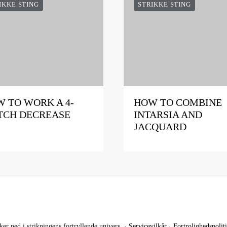
IKKE STING
STRIKKE STING
 TO WORK A 4-
HOW TO COMBINE
TCH DECREASE
INTARSIA AND
JACQUARD
r ned i strikningens fortryllende univers. ·
Servicevilkår
·
Fortrolighedspolit