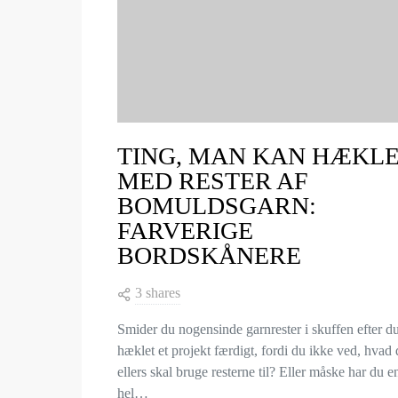
TING, MAN KAN HÆKL
MED RESTER AF
BOMULDSGARN:
FARVERIGE
BORDSKÅNERE
3 shares
Smider du nogensinde garnrester i skuffen efter d
hæklet et projekt færdigt, fordi du ikke ved, hvad
ellers skal bruge resterne til? Eller måske har du e
hel…