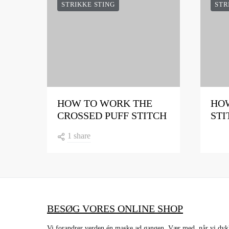
STRIKKE STING
STR
HOW TO WORK THE
HOW
CROSSED PUFF STITCH
STI
1 share
BESØG VORES ONLINE SHOP
Vi forandrer verden én maske ad gangen. Vær med, når vi dykke