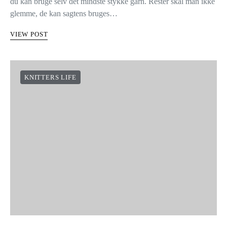
du kan bruge selv det mindste stykke garn. Rester skal man ikke
glemme, de kan sagtens bruges…
VIEW POST
KNITTERS LIFE