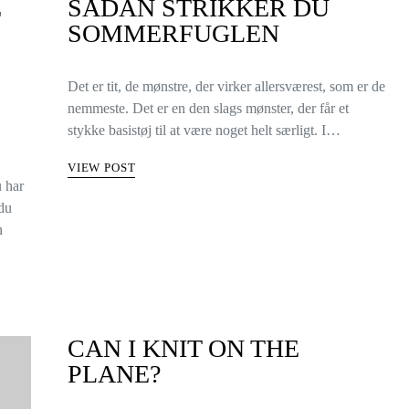
E
SÅDAN STRIKKER DU
SOMMERFUGLEN
Det er tit, de mønstre, der virker allersværest, som er de
nemmeste. Det er en den slags mønster, der får et
stykke basistøj til at være noget helt særligt. I…
VIEW POST
u har
 du
n
CAN I KNIT ON THE
PLANE?