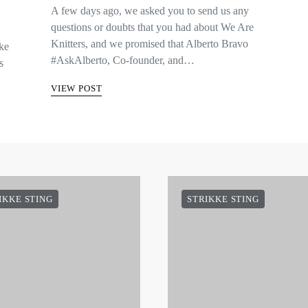
A few days ago, we asked you to send us any
questions or doubts that you had about We Are
Knitters, and we promised that Alberto Bravo
kke
#AskAlberto, Co-founder, and…
s
VIEW POST
IKKE STING
STRIKKE STING