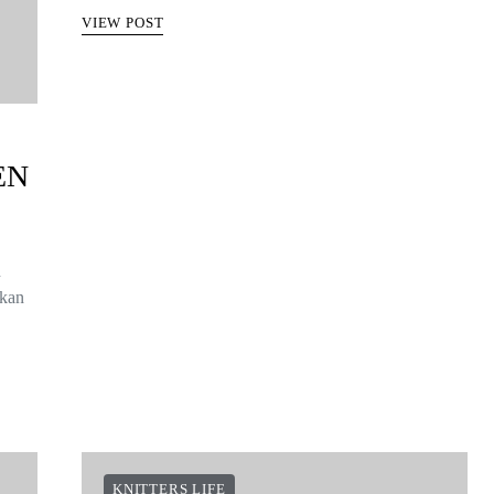
VIEW POST
EN
n
 kan
KNITTERS LIFE