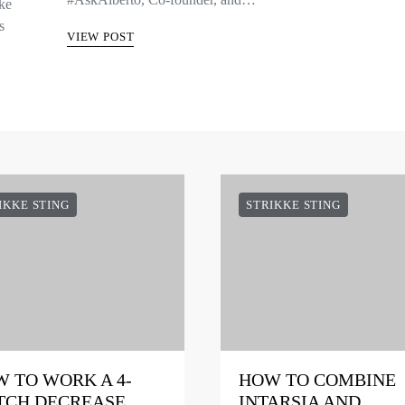
kke
s
VIEW POST
IKKE STING
STRIKKE STING
 TO WORK A 4-
HOW TO COMBINE
TCH DECREASE
INTARSIA AND