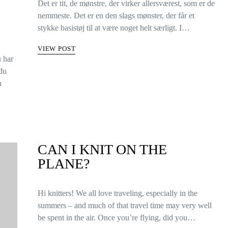
Det er tit, de mønstre, der virker allersværest, som er de
nemmeste. Det er en den slags mønster, der får et
stykke basistøj til at være noget helt særligt. I…
VIEW POST
u har
 du
n
CAN I KNIT ON THE
PLANE?
Hi knitters! We all love traveling, especially in the
summers – and much of that travel time may very well
be spent in the air. Once you’re flying, did you…