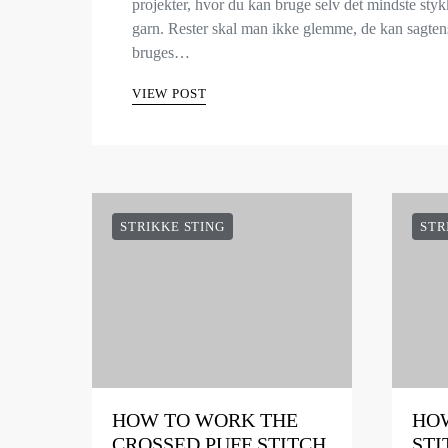
projekter, hvor du kan bruge selv det mindste sty
garn. Rester skal man ikke glemme, de kan sagten
bruges…
VIEW POST
STRIKKE STING
STR
HOW TO WORK THE
HOW
CROSSED PUFF STITCH
STI