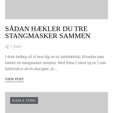
SÅDAN HÆKLER DU TRE
STANGMASKER SAMMEN
1 share
I dette indlæg vil vi lære dig en ny hækleteknik: Hvordan man
hækler tre stangmasker sammen. Med Pima Cotton og en 5 mm
hæklenål er alt du skal gøre, at…
VIEW POST
HÆKLE STING