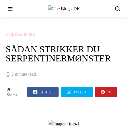
STRIKKE STING
SÅDAN STRIKKER DU
SERPENTINERMØNSTER
2 minute read
20
SHARE
TWEET
20
Shares