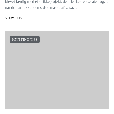
SÅDAN MONTERER DU
ÆRMER
1 share
Hånden på hjertet: Hvem kender ikke følelsen af endelig at være
blevet færdig med et strikkeprojekt, den der lækre sweater, og…
når du har lukket den sidste maske af… så…
VIEW POST
KNITTING TIPS