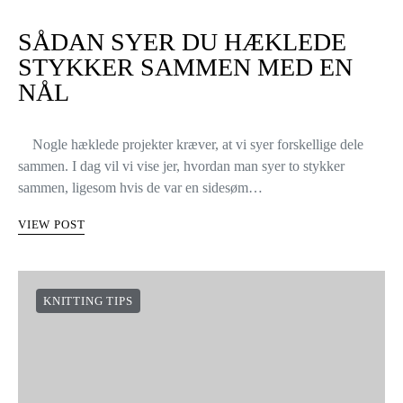
4 UDTAGNINGER DU BØR
KENDE.
6 shares
I strikkeverden findes der mange forskellige måder at strikke
udtagninger på, og det er vigtigt at kende dem allesammen. På
den måde kan vi vælge den bedste slags udtagning til…
VIEW POST
SÅDAN SYER DU HÆKLEDE
STYKKER SAMMEN MED EN
NÅL
Nogle hæklede projekter kræver, at vi syer forskellige dele
sammen. I dag vil vi vise jer, hvordan man syer to stykker