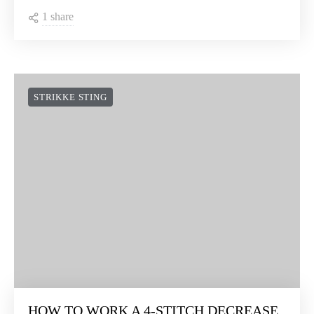
HOW TO WORK THE CROSSED PUFF
STITCH
1 share
STRIKKE STING