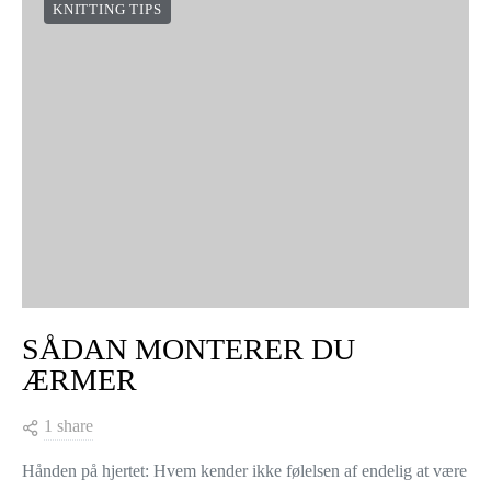
TIPS TIL AT SLÅ MANGE
MASKER OP
Skal jeg slå 100 masker op? Aj! Nej! 250 masker!!! Jeg har lyst
til at give op på forhånd, jeg glemmer garanteret at tælle rigtigt,
og så skal jeg starte…
VIEW POST
KNITTING TIPS