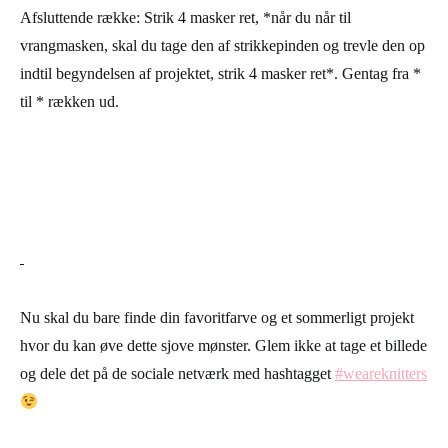
Gentag række 2 og 3 indtil du når den ønskede længde. Slut
med en ulige række.
Når du når til rækken, hvor du skal tabe maskerne, skal
rækken strikes på følgende måde:
Afsluttende række: Strik 4 masker ret, *når du når til
vrangmasken, skal du tage den af strikkepinden og trevle den op
indtil begyndelsen af projektet, strik 4 masker ret*. Gentag fra *
til * rækken ud.