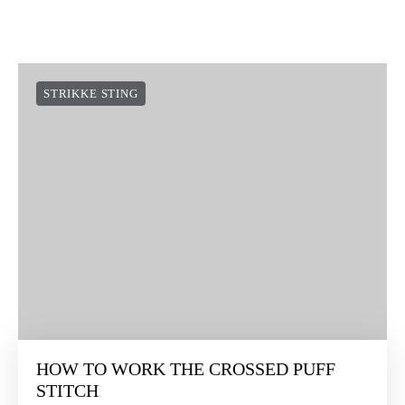
NEWSLETTER:
Suscríbete a nuestra newsletter y te damos 10€ en tu primera
compra ¿te lo vas a perder?
I agree
Conditions of Use
and
Privacy Policy
QUIERO MIS 10€
STRIKKE STING