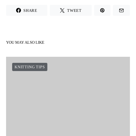
Nu skal du bare finde din favoritfarve og et sommerligt projekt
hvor du kan øve dette sjove mønster. Glem ikke at tage et billede
og dele det på de sociale netværk med hashtagget
#weareknitters
SHARE
TWEET
YOU MAY ALSO LIKE