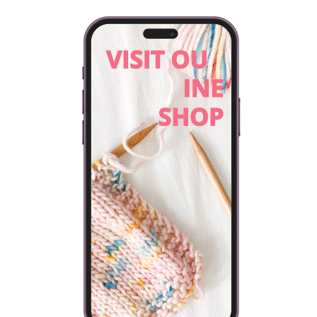
VIEW POST
VISIT OUR ONLINE SHOP
Every knitting kit includes everything you will need to make
your own design: yarn, needles and a selection of patterns.
SHOP NOW