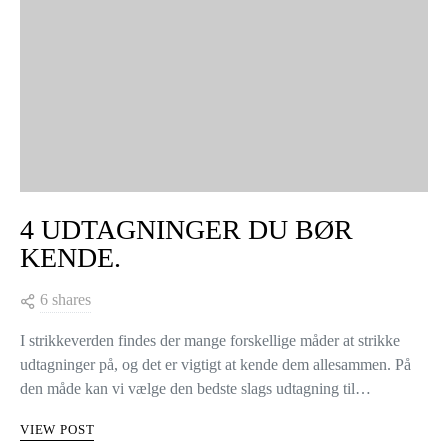
WAK strikketøj. Det er nemt at blokke strik, og resultaterne er
endelige. At blokke strikketøj betyder, at man strækker…
VIEW POST
KNITTING TIPS