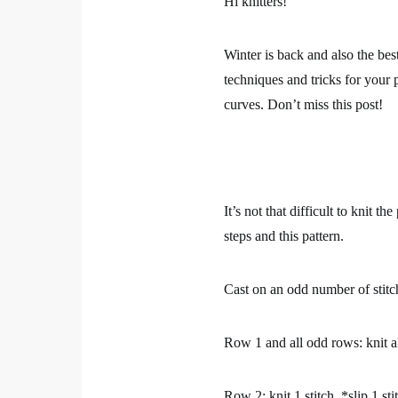
Hi
knitters
!
Winter is back and also the best
techniques and tricks for you
curves.
Don’t miss this post!
It’s not that difficult to knit th
steps and this pattern.
Cast on an odd number of stit
Row 1 and all odd rows:
knit al
Row 2:
knit 1 stitch, *slip 1 st