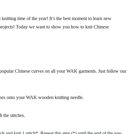
 knitting time of the year! It’s the best moment to learn new
r projects! Today we want to show you
how to knit Chinese
e popular
Chinese curves
on all your WAK garments. Just follow our
ches onto your WAK wooden knitting needle.
l the stitches.
itch and knit 1 stitch*. Repeat this step (*) until the end of the row.