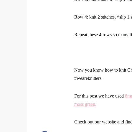
Row 4:
knit 2 stitches, *slip 1 
Repeat these 4 rows
so many ti
Now you know how to knit Chi
#weareknitters
.
For this post we have used
8mm
moss green.
Check out our website and find a