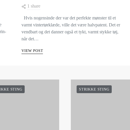
1 share
Hvis nogensinde der var det perfekte mønster til et
e
varmt vintertørklæde, ville det være halvpatent. Det er
rin-
vendbart og det danner også et tykt, varmt stykke tøj,
når det…
VIEW POST
IKKE STING
STRIKKE STING