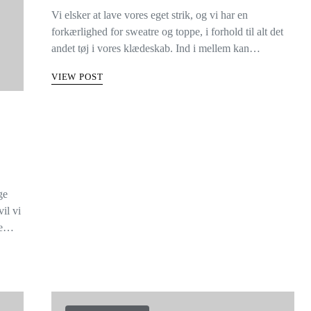
Vi elsker at lave vores eget strik, og vi har en
forkærlighed for sweatre og toppe, i forhold til alt det
andet tøj i vores klædeskab. Ind i mellem kan…
VIEW POST
ge
il vi
uge…