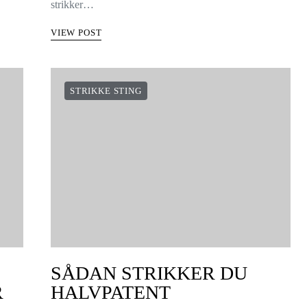
strikker…
VIEW POST
STRIKKE STING
SÅDAN STRIKKER DU
R
HALVPATENT